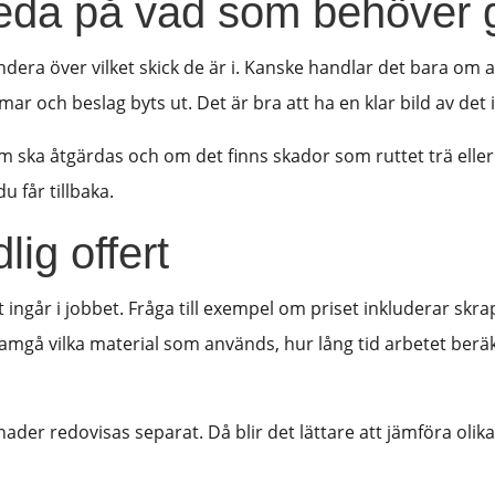
 reda på vad som behöver 
ndera över vilket skick de är i. Kanske handlar det bara om a
ar och beslag byts ut. Det är bra att ha en klar bild av det
m ska åtgärdas och om det finns skador som ruttet trä eller
u får tillbaka.
lig offert
 ingår i jobbet. Fråga till exempel om priset inkluderar skra
ramgå vilka material som används, hur lång tid arbetet ber
der redovisas separat. Då blir det lättare att jämföra olika 