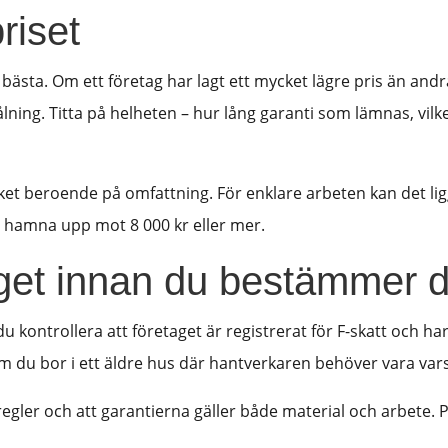
riset
 det bästa. Om ett företag har lagt ett mycket lägre pris än 
ålning. Titta på helheten – hur lång garanti som lämnas, vilk
ket beroende på omfattning. För enklare arbeten kan det lig
hamna upp mot 8 000 kr eller mer.
aget innan du bestämmer d
r du kontrollera att företaget är registrerat för F-skatt oc
 om du bor i ett äldre hus där hantverkaren behöver vara va
regler och att garantierna gäller både material och arbete. 