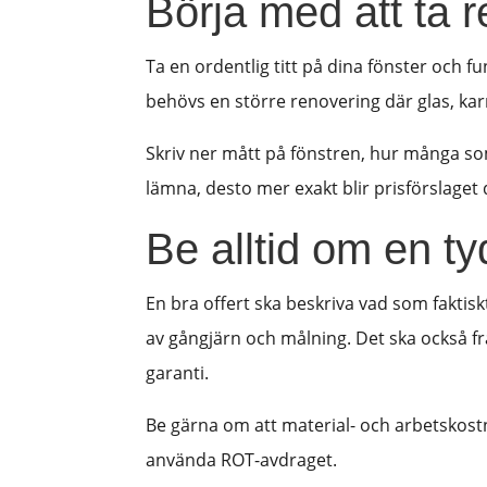
Börja med att ta
Ta en ordentlig titt på dina fönster och fu
behövs en större renovering där glas, karm
Skriv ner mått på fönstren, hur många so
lämna, desto mer exakt blir prisförslaget d
Be alltid om en tyd
En bra offert ska beskriva vad som faktiskt
av gångjärn och målning. Det ska också f
garanti.
Be gärna om att material- och arbetskostna
använda ROT-avdraget.