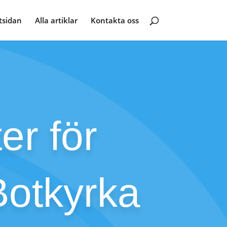
tsidan
Alla artiklar
Kontakta oss
er för
Botkyrka