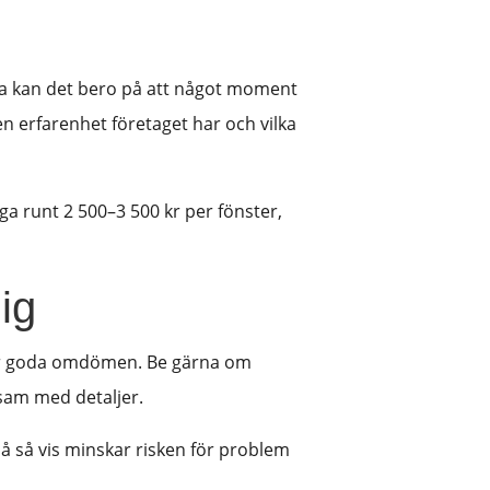
andra kan det bero på att något moment
en erfarenhet företaget har och vilka
ga runt 2 500–3 500 kr per fönster,
ig
h har goda omdömen. Be gärna om
rsam med detaljer.
På så vis minskar risken för problem