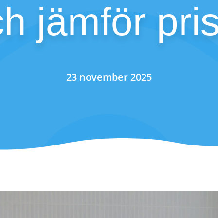
h jämför pri
23 november 2025