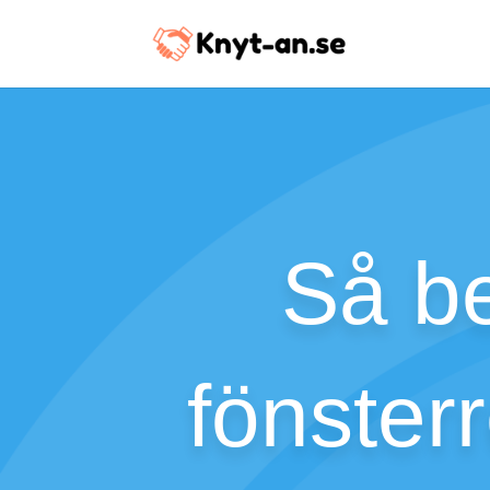
Så be
fönster