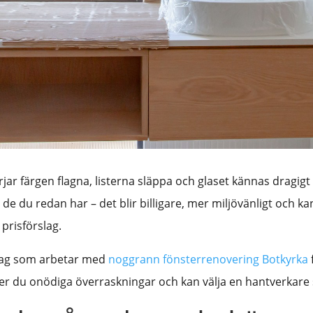
rjar färgen flagna, listerna släppa och glaset kännas dragigt n
 de du redan har – det blir billigare, mer miljövänligt och k
 prisförslag.
etag som arbetar med
noggrann fönsterrenovering Botkyrka
pper du onödiga överraskningar och kan välja en hantverkare