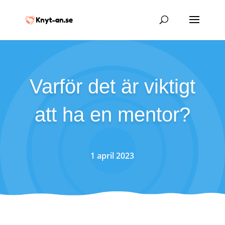
Varför det är viktigt
att ha en mentor?
1 april 2023